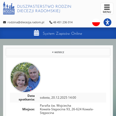
DUSZPASTERSTWO RODZIN
DIECEZJI RADOMSKIEJ
MENU
rodzina@diecezja.radom.pl
48 451 236 014
System Zapisów Online
« wstecz
Data
sobota, 20.12.2025 14:00
spotkania:
Parafia św. Wojciecha
Miejsce:
Kowala-Stępocina 93, 26-624 Kowala-
Stępocina