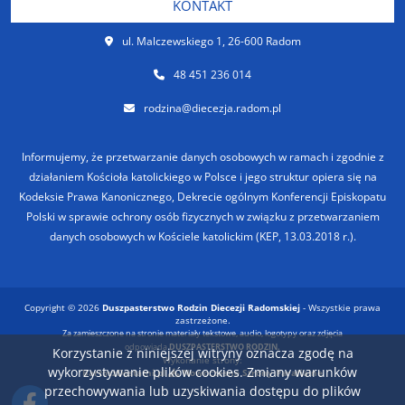
KONTAKT
ul. Malczewskiego 1, 26-600 Radom
48 451 236 014
rodzina@diecezja.radom.pl
Informujemy, że przetwarzanie danych osobowych w ramach i zgodnie z
działaniem Kościoła katolickiego w Polsce i jego struktur opiera się na
Kodeksie Prawa Kanonicznego, Dekrecie ogólnym Konferencji Episkopatu
Polski w sprawie ochrony osób fizycznych w związku z przetwarzaniem
danych osobowych w Kościele katolickim (KEP, 13.03.2018 r.).
Copyright © 2026
Duszpasterstwo Rodzin Diecezji Radomskiej
- Wszystkie prawa
zastrzeżone.
Za zamieszczone na stronie materiały tekstowe, audio, logotypy oraz zdjęcia
odpowiada
DUSZPASTERSTWO RODZIN.
Korzystanie z niniejszej witryny oznacza zgodę na
Wykonanie strony:
wykorzystywanie plików cookies. Zmiany warunków
BartoszDostatni.pl
Nowoczesne Strony Parafialne
przechowywania lub uzyskiwania dostępu do plików