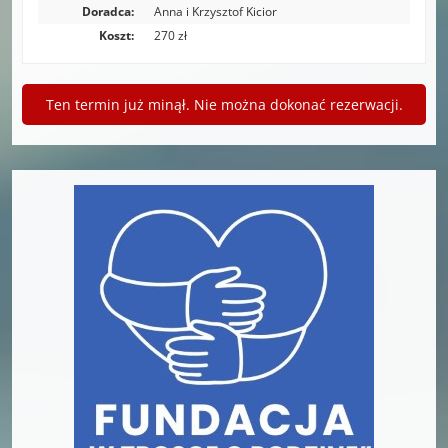
Doradca:
Anna i Krzysztof Kicior
Koszt:
270 zł
Ten termin już minął. Nie można dokonać rezerwacji.