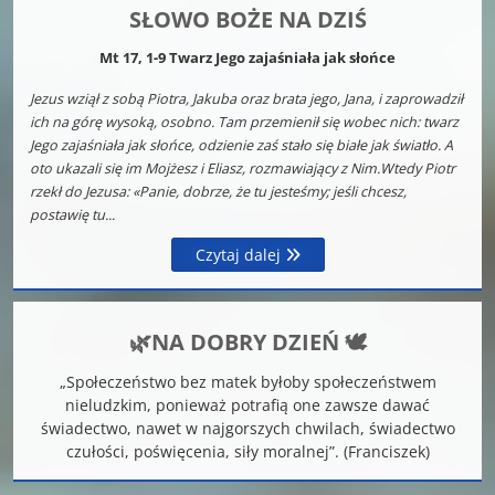
SŁOWO BOŻE NA DZIŚ
Mt 17, 1-9 Twarz Jego zajaśniała jak słońce
Jezus wziął z sobą Piotra, Jakuba oraz brata jego, Jana, i zaprowadził
ich na górę wysoką, osobno. Tam przemienił się wobec nich: twarz
Jego zajaśniała jak słońce, odzienie zaś stało się białe jak światło. A
oto ukazali się im Mojżesz i Eliasz, rozmawiający z Nim.Wtedy Piotr
rzekł do Jezusa: «Panie, dobrze, że tu jesteśmy; jeśli chcesz,
postawię tu...
Czytaj dalej
🌿NA DOBRY DZIEŃ 🕊️
„Społeczeństwo bez matek byłoby społeczeństwem
nieludzkim, ponieważ potrafią one zawsze dawać
świadectwo, nawet w najgorszych chwilach, świadectwo
czułości, poświęcenia, siły moralnej”. (Franciszek)